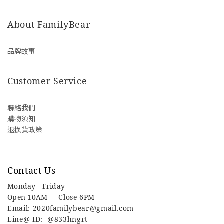
About FamilyBear
品牌故事
Customer Service
聯絡我們
購物須知
退換貨政策
Contact Us
Monday - Friday
Open 10AM -
Close 6PM
Email: 2020familybear@gmail.com
Line@ ID: @833hngrt