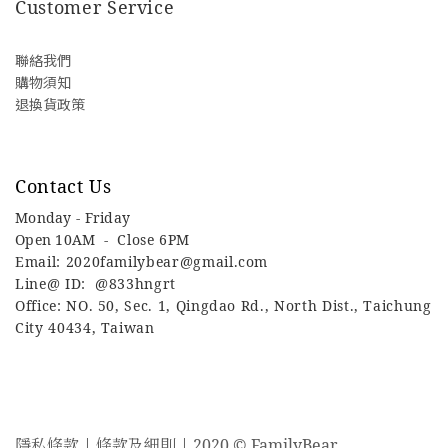
Customer Service
聯絡我們
購物須知
退換貨政策
Contact Us
Monday - Friday
Open 10AM -
Close 6PM
Email: 2020familybear@gmail.com
Line@ ID: @833hngrt
Office: NO. 50, Sec. 1, Qingdao Rd., North Dist., Taichung
City 40434, Taiwan
隱私條款 | 條款及細則 | 2020 © FamilyBear