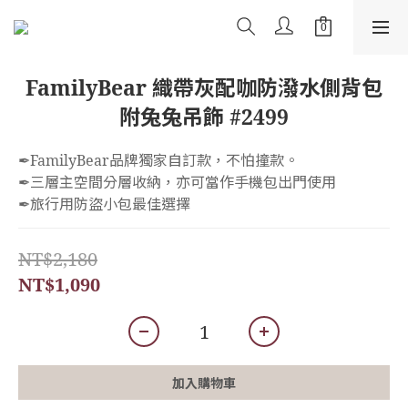
FamilyBear 織帶灰配咖防潑水側背包
附兔兔吊飾 #2499
✒︎FamilyBear品牌獨家自訂款，不怕撞款。
✒︎三層主空間分層收納，亦可當作手機包出門使用
✒︎旅行用防盜小包最佳選擇
NT$2,180
NT$1,090
加入購物車