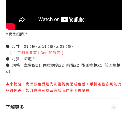
// 商品細節 //
● 尺寸：31 (長) x 14 (寬) x 33 (高)
[ 手工測量會有1-3cm的誤差 ]
● 材質：
尼龍布
● 規格：主空間x1 內拉鍊袋x2 暗格x2 後測拉鍊x1 前測拉鍊
x1
▲小提醒：商品顏色受燈光影響難免造成色差，手機電腦亦可能有
些許色差，如介意者可以留言給我們詢問再購買
了解更多