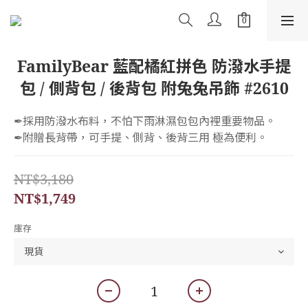
FamilyBear 藍配橘紅拼色 防潑水手提
包 / 側背包 / 後背包 附兔兔吊飾 #2610
✒︎採用防潑水布料，不怕下雨淋濕包包內裡重要物品。
✒︎附贈長背帶，可手提、側背、後背三用 極為便利。
NT$3,180
NT$1,749
庫存