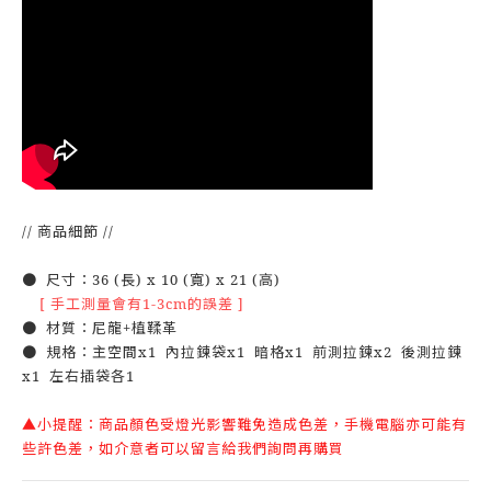
// 商品細節 //
● 尺寸：36 (長) x 10 (寬) x 21 (高)
[ 手工測量會有1-3cm的誤差 ]
● 材質：
尼龍+植鞣革
● 規格：主空間x1 內拉鍊袋x1 暗格x1 前測拉鍊x2 後測拉鍊
x1 左右插袋各1
▲小提醒：商品顏色受燈光影響難免造成色差，手機電腦亦可能有
些許色差，如介意者可以留言給我們詢問再購買