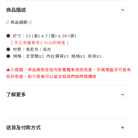
商品描述
// 商品細節 //
● 尺寸：15 (長) x 7 (寬) x 20 (高)
[ 手工測量會有1-3cm的誤差 ]
●
材質：
肯尼
布 / 真皮
● 規格：主空間x2 內拉鍊袋x1 暗格x1 前測x1
▲小提醒：商品顏色受燈光影響難免造成色差，手機電腦亦可能有
些許色差，如介意者可以留言給我們詢問再購買
了解更多
送貨及付款方式