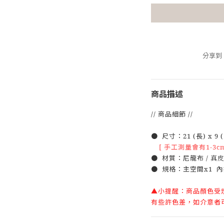
分享到
商品描述
// 商品細節 //
● 尺寸：21 (長) x 9 (
[ 手工測量會有1-3c
● 材質：尼龍
布
/ 真
● 規格：主空間x1 內
▲小提醒：商品顏色受
有些許色差，如介意者