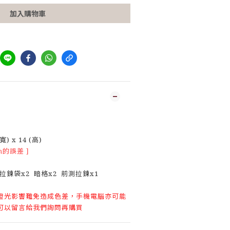
加入購物車
寬) x 14 (高)
m的誤差 ]
皮
拉鍊袋x2 暗格x2 前測拉鍊x1
燈光影響難免造成色差，手機電腦亦可能
可以留言給我們詢問再購買