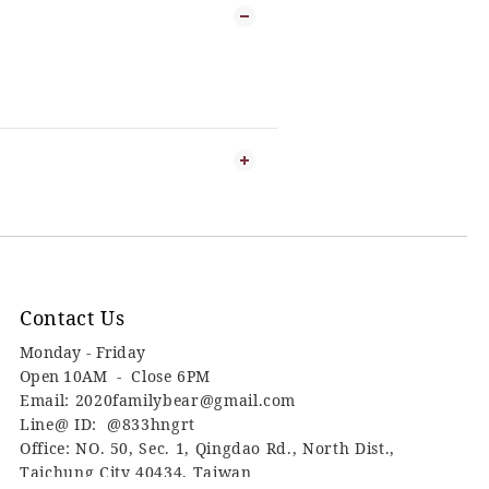
Contact Us
Monday - Friday
Open 10AM -
Close 6PM
Email: 2020familybear@gmail.com
Line@ ID: @833hngrt
Office: NO. 50, Sec. 1, Qingdao Rd., North Dist.,
Taichung City 40434, Taiwan