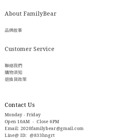
About FamilyBear
品牌故事
Customer Service
聯絡我們
購物須知
退換貨政策
Contact Us
Monday - Friday
Open 10AM -
Close 6PM
Email: 2020familybear@gmail.com
Line@ ID: @833hngrt