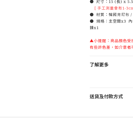
● 尺寸：15 (長) x 5.5 
[ 手工測量會有1-3c
● 材質：
韓國肯尼布 /
● 規格：主空間x3 內
鍊x1
▲小提醒：商品顏色受
有些許色差，如介意者
了解更多
送貨及付款方式