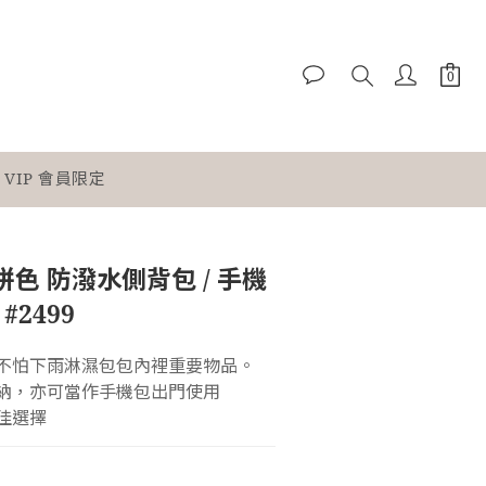
VIP 會員限定
拼色 防潑水側背包 / 手機
#2499
，不怕下雨淋濕包包內裡重要物品。
收納，亦可當作手機包出門使用
佳選擇