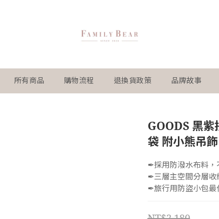
所有商品
購物流程
退換貨政策
品牌故事
GOODS 黑紫
袋 附小熊吊飾 
✒︎採用防潑水布料
✒︎三層主空間分層
✒︎旅行用防盜小包最
NT$2,180