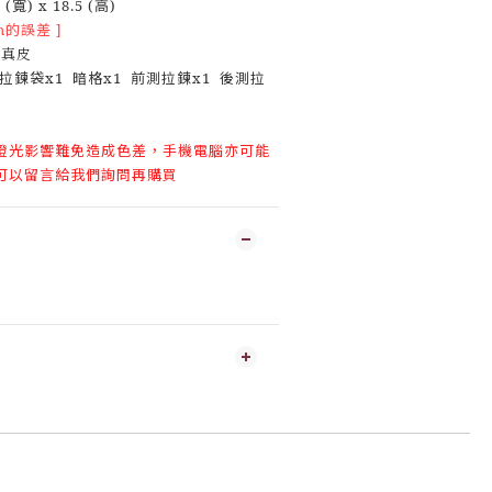
(寬) x 18.5 (高)
m的誤差 ]
 真皮
拉鍊袋x1 暗格x1 前測拉鍊x1 後測拉
燈光影響難免造成色差，手機電腦亦可能
可以留言給我們詢問再購買