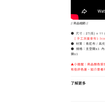
// 商品細節 //
尺寸：27(長) x 11 (
●
[ 手工測量會有1-3c
● 材質：
肯尼
布
/
真
● 規格：主空間x1 內
鍊x1
▲小提醒：商品顏色受
有些許色差，如介意者
了解更多