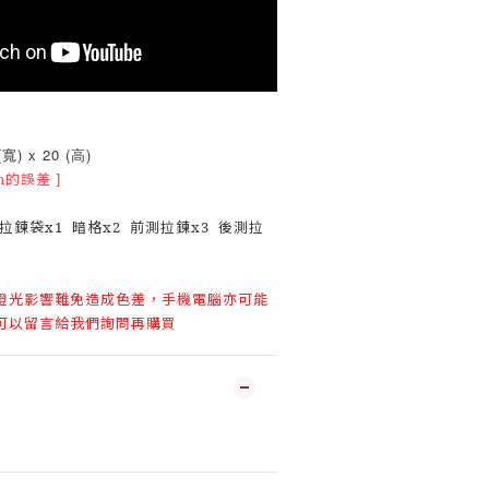
寬) x 20 (高)
m的誤差 ]
皮
拉鍊袋x1 暗格x2 前測拉鍊x3 後測拉
燈光影響難免造成色差，手機電腦亦可能
可以留言給我們詢問再購買