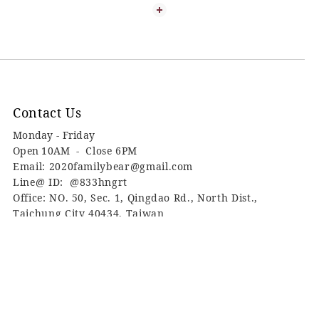
Contact Us
Monday - Friday
Open 10AM -
Close 6PM
Email: 2020familybear@gmail.com
Line@ ID: @833hngrt
Office: NO. 50, Sec. 1, Qingdao Rd., North Dist.,
Taichung City 40434, Taiwan