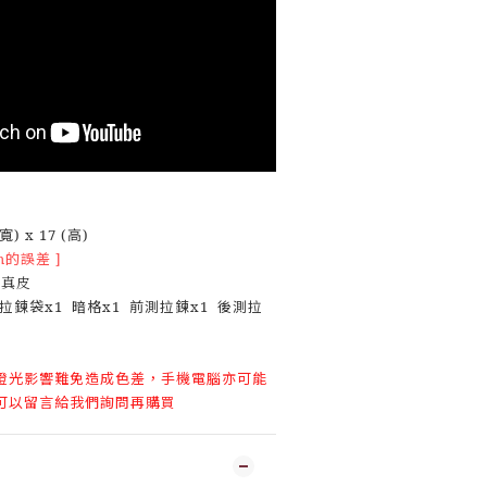
寬) x 17 (高)
m的誤差 ]
 真皮
拉鍊袋x1 暗格x1 前測拉鍊x1 後測拉
燈光影響難免造成色差，手機電腦亦可能
可以留言給我們詢問再購買