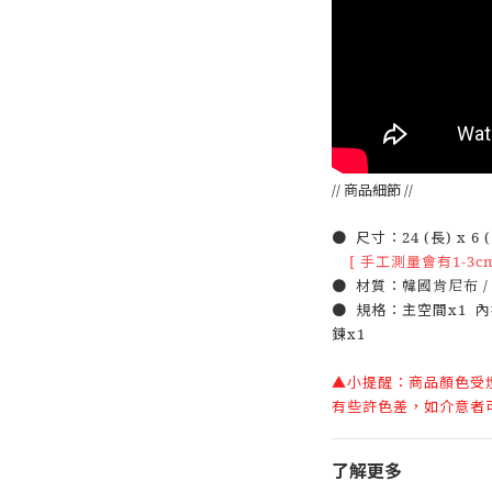
// 商品細節 //
● 尺寸：24 (長) x 6 (
[ 手工測量會有1-3c
● 材質：
韓國肯尼布 /
● 規格：主空間x1 內
鍊x1
▲小提醒：商品顏色受
有些許色差，如介意者
了解更多