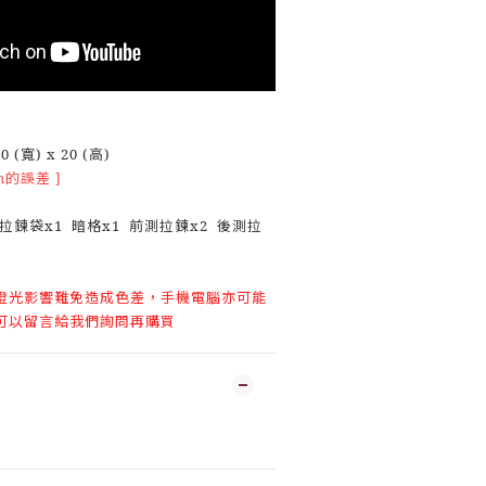
 (寬) x 20 (高)
m的誤差 ]
皮
拉鍊袋x1 暗格x1 前測拉鍊x2 後測拉
燈光影響難免造成色差，手機電腦亦可能
可以留言給我們詢問再購買