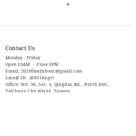
Contact Us
Monday - Friday
Open 10AM -
Close 6PM
Email: 2020familybear@gmail.com
Line@ ID: @833hngrt
Office: NO. 50, Sec. 1, Qingdao Rd., North Dist.,
Taichung City 40434, Taiwan