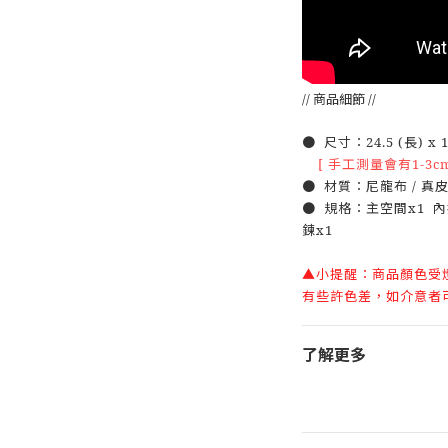
// 商品細節 //
● 尺寸：24.5 (長) x 10
[ 手工測量會有1-3c
● 材質：
尼龍布 / 真
● 規格：主空間x1 內
鍊x1
▲小提醒：商品顏色受
有些許色差，如介意者
了解更多