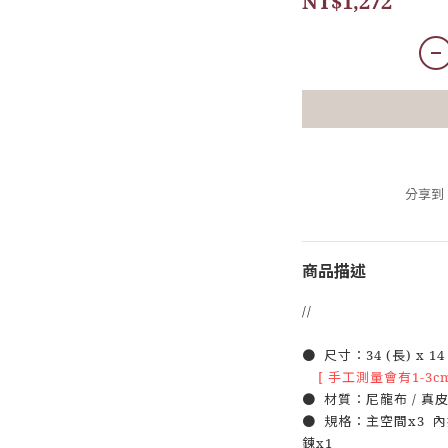
NT$1,272
分享到
商品描述
//
● 尺寸：34 (長) x 14 (
[ 手工測量會有1-3c
● 材質：尼龍布 / 真
● 規格：主空間x3 內
鍊x1