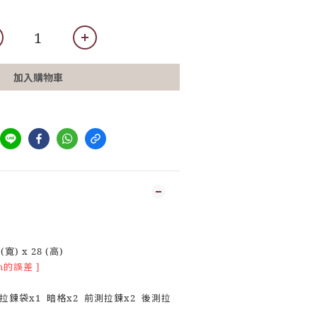
加入購物車
寬) x 28 (高)
m的誤差 ]
皮
拉鍊袋x1 暗格x2 前測拉鍊x2 後測拉