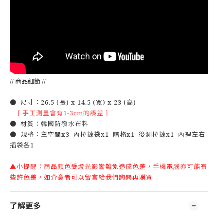
// 商品細節 //
● 尺寸：26.5 (長) x 14.5 (寬) x 23 (高)
[ 手工測量會有1-3cm的誤差 ]
● 材質：
韓國防潑水布料
● 規格：主空間x3 內拉鍊袋x1 暗格x1 後測拉鍊x1 內裡左右
插袋各1
▲小提醒：商品顏色受燈光影響難免造成色差，手機電腦亦可能有
些許色差，如介意者可以留言給我們詢問再購買
了解更多