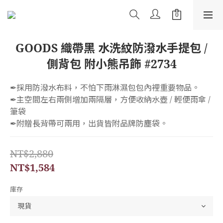
GOODS 織帶黑 水洗紋防潑水手提包 /
側背包 附小熊吊飾 #2734
✒︎採用防潑水布料，不怕下雨淋濕包包內裡重要物品。
✒︎主空間左右兩側增加兩隔層，方便收納水壺 / 輕便雨傘 / 
筆袋
✒︎附贈長背帶可兩用，出貨皆附品牌防塵袋。
NT$2,880
NT$1,584
庫存