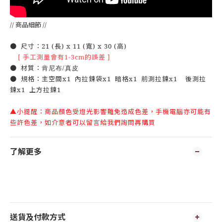
// 商品細節 //
● 尺寸：21 (長) x 11 (寬) x 30 (高)
[ 手工測量會有1-3cm的誤差 ]
肯尼布/真皮
● 材質：
● 規格：主空間x1 內拉鍊袋x1 暗格x1 前測拉鍊x1 後測拉
鍊x1 上方拉鍊1
▲小提醒：商品顏色受燈光影響難免造成色差，手機電腦亦可能有
些許色差，如介意者可以留言給我們詢問再購買
了解更多
送貨及付款方式