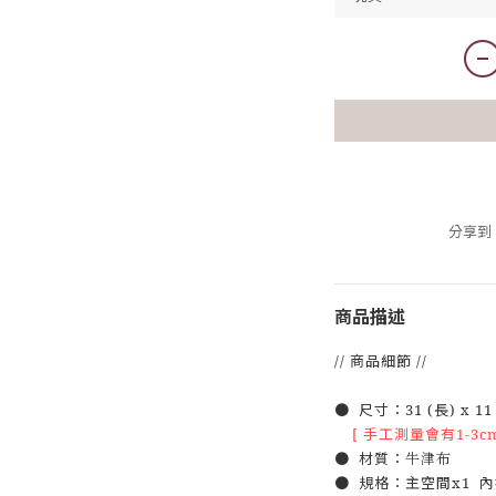
分享到
商品描述
// 商品細節 //
● 尺寸：31 (長) x 11 (
[ 手工測量會有1-3c
● 材質：
牛津布
● 規格：主空間x1 內