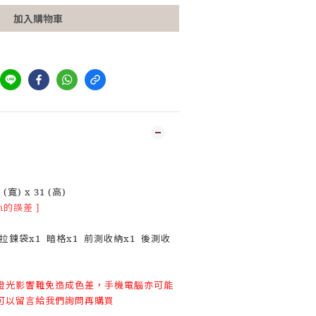
加入購物車
(寬) x 31 (高)
m的誤差 ]
拉鍊袋x1 暗格x1 前測收納x1 後測收
燈光影響難免造成色差，手機電腦亦可能
可以留言給我們詢問再購買