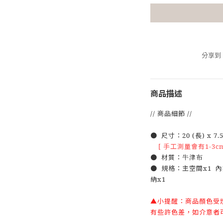
分享到
商品描述
// 商品細節 //
● 尺寸：20 (長) x 7.5 
[ 手工測量會有1-3c
● 材質：
牛津布
● 規格：主空間x1 內
納x1
▲小提醒：商品顏色受
有些許色差，如介意者