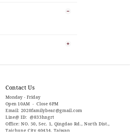
Contact Us
Monday - Friday
Open 10AM -
Close 6PM
Email: 2020familybear@gmail.com
Line@ ID: @833hngrt
Office: NO. 50, Sec. 1, Qingdao Rd., North Dist.,
Taichung City 40434, Taiwan